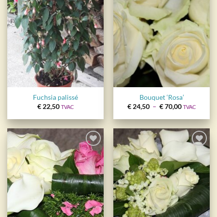
wishlist
wishlist
Fuchsia palissé
Bouquet ‘Rosa’
Plage
€
22,50
€
24,50
–
€
70,00
TVAC
TVAC
de
prix :
€ 24,50
à
€ 70,00
Ajouter
Ajouter
à la
à la
wishlist
wishlist