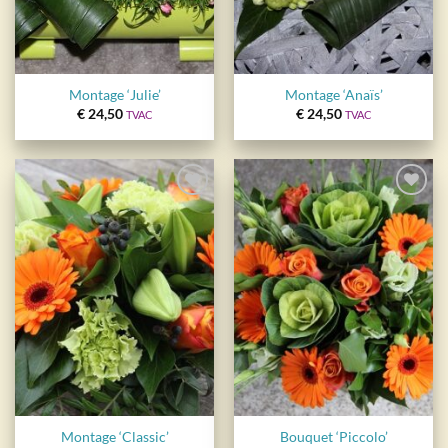
Montage ‘Julie’
Montage ‘Anaïs’
€
24,50
€
24,50
TVAC
TVAC
Ajouter
Ajouter
à la
à la
wishlist
wishlist
Montage ‘Classic’
Bouquet ‘Piccolo’