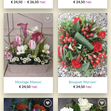
Plage
€
24,50
–
€
26,50
€
24,50
TVAC
TVAC
de
prix :
€ 24,50
à
€ 26,50
Ajouter
Ajouter
à la
à la
wishlist
wishlist
Montage ‘Manon’
Bouquet ‘Myriam’
€
24,50
€
24,50
TVAC
TVAC
Ajouter
Ajouter