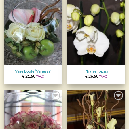
Ajouter
Ajouter
à la
à la
wishlist
wishlist
Vase boule ‘Vanessa’
Phalaenopsis
€
21,50
€
26,50
TVAC
TVAC
Ajouter
Ajouter
à la
à la
wishlist
wishlist