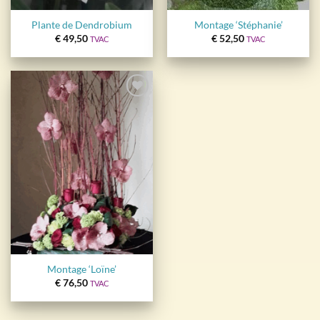
Plante de Dendrobium
Montage ‘Stéphanie’
€
49,50
€
52,50
TVAC
TVAC
Ajouter
à la
wishlist
Montage ‘Loïne’
€
76,50
TVAC