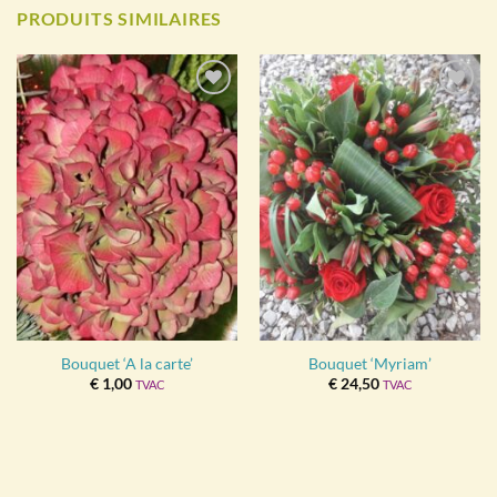
PRODUITS SIMILAIRES
Ajouter
Ajouter
à la
à la
wishlist
wishlist
Bouquet ‘A la carte’
Bouquet ‘Myriam’
€
1,00
€
24,50
TVAC
TVAC