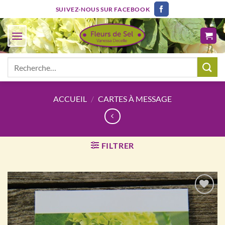
Passer
SUIVEZ-NOUS SUR FACEBOOK
au
contenu
Recherche
pour :
ACCUEIL
/
CARTES À MESSAGE
FILTRER
Ajouter
à la
wishlist