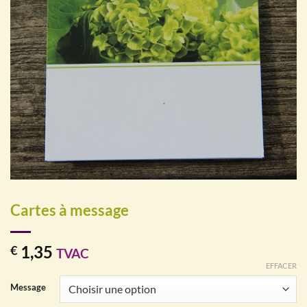
Cartes à message
1,35
€
TVAC
EFFACER
Message