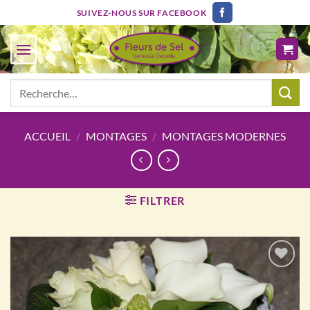
Passer
SUIVEZ-NOUS SUR FACEBOOK
au
contenu
Recherche
pour :
ACCUEIL
/
MONTAGES
/
MONTAGES MODERNES
FILTRER
Ajouter
à la
wishlist