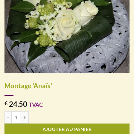
Montage ‘Anaïs’
24,50
€
TVAC
quantité de Montage 'Anaïs'
AJOUTER AU PANIER