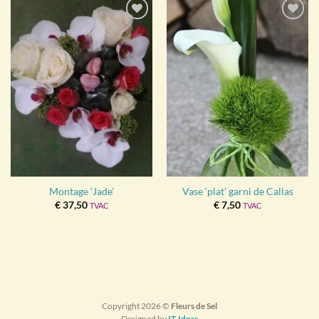
Ajouter
Ajouter
à la
à la
wishlist
wishlist
Montage ‘Jade’
Vase ‘plat’ garni de Callas
€
37,50
€
7,50
TVAC
TVAC
Copyright 2026 ©
Fleurs de Sel
Designed by
IT-Ideas