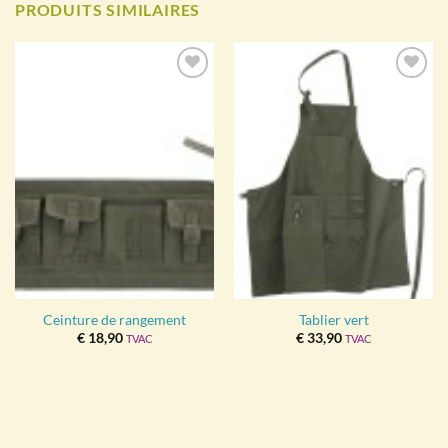
PRODUITS SIMILAIRES
Ajouter
Ajouter
à la
à la
wishlist
wishlist
Ceinture de rangement
Tablier vert
€
18,90
€
33,90
TVAC
TVAC