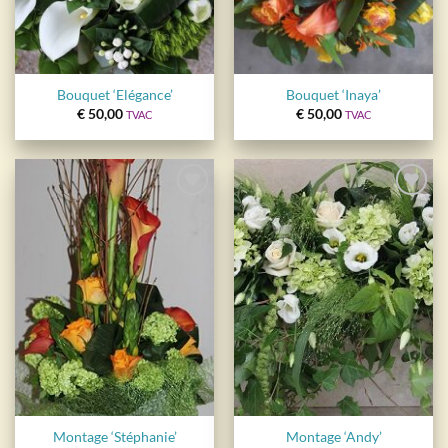
Bouquet ‘Elégance’
Bouquet ‘Inaya’
€
50,00
€
50,00
TVAC
TVAC
Ajouter
Ajouter
à la
à la
wishlist
wishlist
Montage ‘Stéphanie’
Montage ‘Andy’