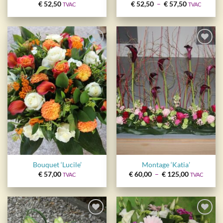
Plage
€
52,50
€
52,50
–
€
57,50
TVAC
TVAC
de
prix :
€ 52,50
à
€ 57,50
Ajouter
Ajouter
à la
à la
wishlist
wishlist
Bouquet ‘Lucile’
Montage ‘Katia’
Plage
€
57,00
€
60,00
–
€
125,00
TVAC
TVAC
de
prix :
€ 60,00
à
€ 125,00
Ajouter
Ajouter