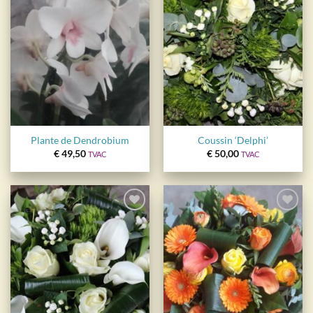
wishlist
wishlist
Plante de Dendrobium
Coussin ‘Delphi’
€
49,50
€
50,00
TVAC
TVAC
Ajouter
Ajouter
à la
à la
wishlist
wishlist